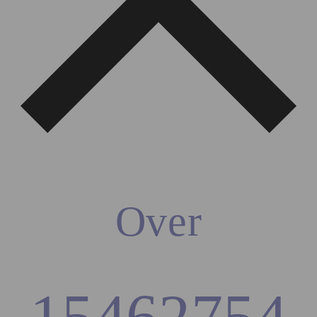
Over
15462754