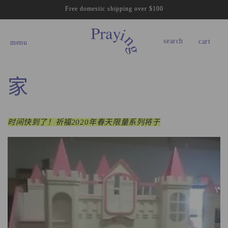
跳到内
Free domestic shipping over $100
容
购
物
search
cart
menu
车
家
时间快到了！祈福2020年春天限量系列将于